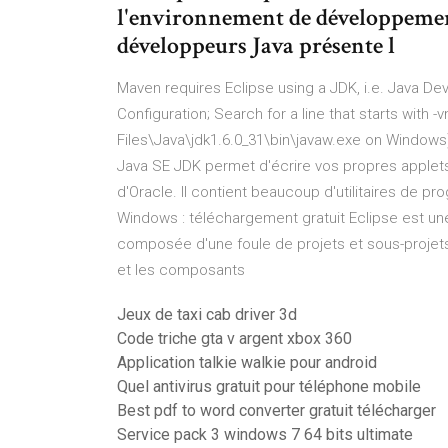
l'environnement de développement
développeurs Java présente l
Maven requires Eclipse using a JDK, i.e. Java Dev
Configuration; Search for a line that starts with 
Files\Java\jdk1.6.0_31\bin\javaw.exe on Window
Java SE JDK permet d'écrire vos propres applet
d'Oracle. Il contient beaucoup d'utilitaires de 
Windows : téléchargement gratuit Eclipse est un
composée d'une foule de projets et sous-projets.
et les composants
Jeux de taxi cab driver 3d
Code triche gta v argent xbox 360
Application talkie walkie pour android
Quel antivirus gratuit pour téléphone mobile
Best pdf to word converter gratuit télécharger
Service pack 3 windows 7 64 bits ultimate