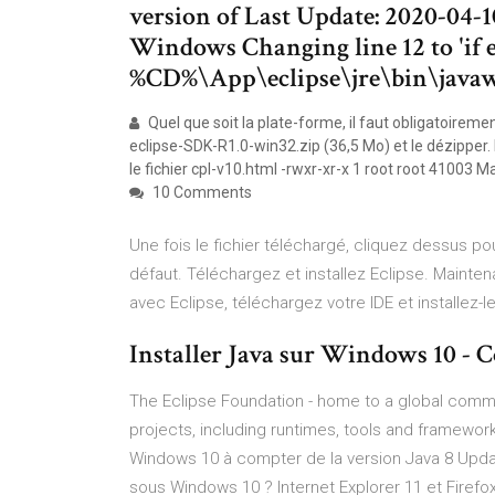
version of Last Update: 2020-04-
Windows Changing line 12 to 'if e
%CD%\App\eclipse\jre\bin\javaws.e
Quel que soit la plate-forme, il faut obligatoiremen
eclipse-SDK-R1.0-win32.zip (36,5 Mo) et le dézipper. P
le fichier cpl-v10.html -rwxr-xr-x 1 root root 41003 
10 Comments
Une fois le fichier téléchargé, cliquez dessus pour
défaut. Téléchargez et installez Eclipse. Mainte
avec Eclipse, téléchargez votre IDE et installez
Installer Java sur Windows 10 
The Eclipse Foundation - home to a global commu
projects, including runtimes, tools and framework
Windows 10 à compter de la version Java 8 Updat
sous Windows 10 ? Internet Explorer 11 et Firef