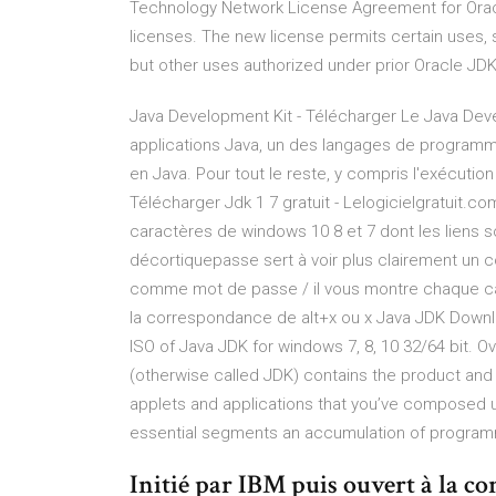
Technology Network License Agreement for Oracle
licenses. The new license permits certain uses,
but other uses authorized under prior Oracle JDK
Java Development Kit - Télécharger Le Java Deve
applications Java, un des langages de programmat
en Java. Pour tout le reste, y compris l'exécution d
Télécharger Jdk 1 7 gratuit - Lelogicielgratuit.co
caractères de windows 10 8 et 7 dont les liens s
décortiquepasse sert à voir plus clairement un 
comme mot de passe / il vous montre chaque ca
la correspondance de alt+x ou x Java JDK Download 
ISO of Java JDK for windows 7, 8, 10 32/64 bit. 
(otherwise called JDK) contains the product and 
applets and applications that you’ve composed u
essential segments an accumulation of progra
Initié par IBM puis ouvert à la 