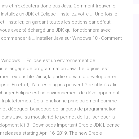
-ins et n'exécutera donc pas Java. Comment trouver le
tallez un JDK et Eclipse - Installez votre ... Une fois le
t l’installer, en gardant toutes les options par défaut.
e vous avez téléchargé une JDK qui fonctionnera avec
our commencer à … Installer Java sur Windows 10 - Comment
 Windows ... Eclipse est un environnement de
le langage de programmation Java. Le logiciel est
ent extensible. Ainsi, la partie servant à développer en
ipse. En effet, d’autres plug-ins peuvent être utilisés afin
lécharger Eclipse est un environnement de développement
ulti-plateformes. Cela fonctionne principalement comme
ler et déboguer beaucoup de langues de programmation:
dans Java, sa modularité te permet de l'utiliser pour la
elopment Kit 8 - Downloads Important Oracle JDK License
releases starting April 16, 2019. The new Oracle