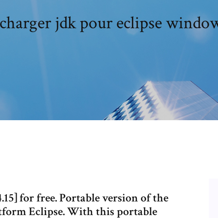
charger jdk pour eclipse windo
15] for free. Portable version of the
form Eclipse. With this portable