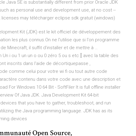
 Java SE is substantially different from prior Oracle JDK
 such as personal use and development use, at no cost --
 licenses may télécharger eclipse sdk gratuit (windows)
lopment Kit (JDK) est le kit officiel de développement des
ion les plus connus.On ne l'utilise que si l'on programme
e Minecraft, il suffit d'installer et de mettre à …
m Un i ou 1 un un o ou 0 zéro 5 ou s etc [] avec la table des
ont inscrits dans l'aide de décortiquepasse ,
code comme celui pour votre wi fi ou tout autre code
ractère contenu dans votre code avec une description et
For Windows 10 64 Bit - SoftFiler It is full offline installer
Overview Of Java JDK. Java Development Kit 64-bit
devices that you have to gather, troubleshoot, and run
tilizing the Java programming language. JDK has as its
mming devices
communauté Open Source,