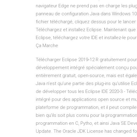
navigateur Edge ne prend pas en charge les plug
panneau de configuration Java dans Windows 10 Ins
fichier téléchargé, cliquez dessus pour le lancer e
Téléchargez et installez Eclipse. Maintenant qu
Eclipse, téléchargez votre IDE et installez-le p
Ça Marche
Télécharger Eclipse 2019‑12 R gratuitement pour
développement intégré spécialement conçu pour 
entièrement gratuit, open-source, mais est égalem
Java n’est qu’une partie des plug-ins qu’utilise Ecl
de développer tous les Eclipse IDE 2020-3 - Té
intégré pour des applications open source et m
plateforme de programmation, et il peut compi
bien qu'ils soit plus connu pour la programmation 
programmation en C, Pytho, et ainsi Java SE Dev
Update. The Oracle JDK License has changed for 