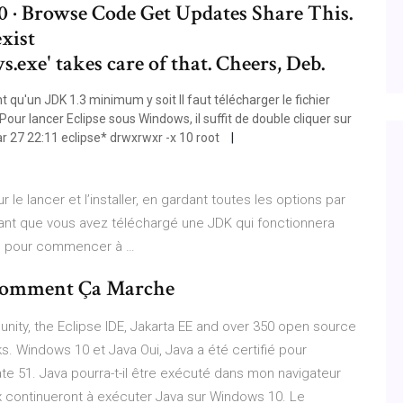
10 · Browse Code Get Updates Share This.
xist
xe' takes care of that. Cheers, Deb.
t qu'un JDK 1.3 minimum y soit Il faut télécharger le fichier
our lancer Eclipse sous Windows, il suffit de double cliquer sur
Mar 27 22:11 eclipse* drwxrwxr -x 10 root
 le lancer et l’installer, en gardant toutes les options par
nant que vous avez téléchargé une JDK qui fonctionnera
-le pour commencer à …
- Comment Ça Marche
nity, the Eclipse IDE, Jakarta EE and over 350 open source
s. Windows 10 et Java Oui, Java a été certifié pour
e 51. Java pourra-t-il être exécuté dans mon navigateur
ox continueront à exécuter Java sur Windows 10. Le