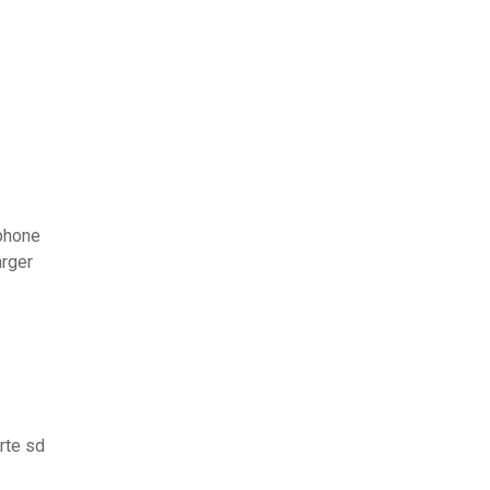
iphone
arger
rte sd