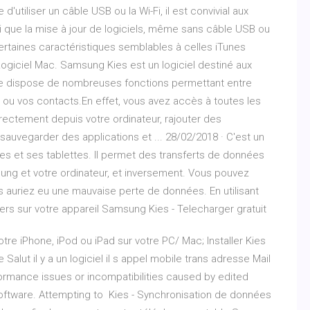
utiliser un câble USB ou la Wi-Fi, il est convivial aux
nsi que la mise à jour de logiciels, même sans câble USB ou
 certaines caractéristiques semblables à celles iTunes
ogiciel Mac. Samsung Kies est un logiciel destiné aux
me dispose de nombreuses fonctions permettant entre
 ou vos contacts.En effet, vous avez accès à toutes les
rectement depuis votre ordinateur, rajouter des
r sauvegarder des applications et ... 28/02/2018 · C'est un
s et ses tablettes. Il permet des transferts de données
ung et votre ordinateur, et inversement. Vous pouvez
auriez eu une mauvaise perte de données. En utilisant
ers sur votre appareil Samsung Kies - Telecharger gratuit
re iPhone, iPod ou iPad sur votre PC/ Mac; Installer Kies
lut il y a un logiciel il s appel mobile trans adresse Mail
formance issues or incompatibilities caused by edited
software. Attempting to Kies - Synchronisation de données