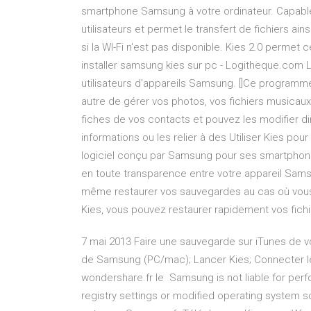
smartphone Samsung à votre ordinateur. Capable d'
utilisateurs et permet le transfert de fichiers ai
si la WI-Fi n'est pas disponible. Kies 2.0 permet
installer samsung kies sur pc - Logitheque.com L
utilisateurs d'appareils Samsung. []Ce program
autre de gérer vos photos, vos fichiers musicaux
fiches de vos contacts et pouvez les modifier di
informations ou les relier à des Utiliser Kies pou
logiciel conçu par Samsung pour ses smartphone
en toute transparence entre votre appareil Sams
même restaurer vos sauvegardes au cas où vous 
Kies, vous pouvez restaurer rapidement vos fichi
7 mai 2013 Faire une sauvegarde sur iTunes de vot
de Samsung (PC/mac); Lancer Kies; Connecter le Sa
wondershare.fr le Samsung is not liable for per
registry settings or modified operating system 