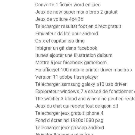
Convertir 1 fichier word en jpeg
Jeux de new super mario bros 2 gratuit
Jeux de voiture 4x4 3d
Telecharger resultat foot en direct gratuit
Emulateur ds lite pour android
Os x el capitan iso dmg
Intégrer un gif dans facebook
Itunes ajouter une illustration dalbum
Mettre à jour facebook gameroom
Hp officejet 100 mobile printer driver mac os x
Version 11 adobe flash player
Télécharger samsung galaxy a10 usb driver
Explorateur windows 7 a cessé de fonctionner 
The witcher 3 blood and wine il ne peut en rest
Jeux du chat qui repete tout ce quon dit
Telecharger jeux gratuit iphone 4
Fond d écran hd 1920x1080 psg
Telecharger jeux ppsspp android
Akinator the genie play free