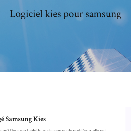
Logiciel kies pour samsung
argé Samsung Kies
one? Pour ma tablette, je n'ai pas eu de problème, elle est