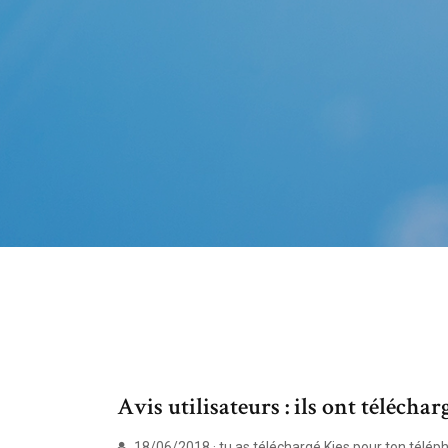
Avis utilisateurs : ils ont téléch
18/06/2018 · tu as téléchargé Kies pour ton téléph