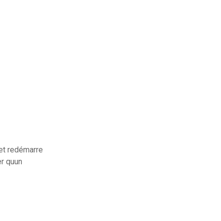
et redémarre
er quun