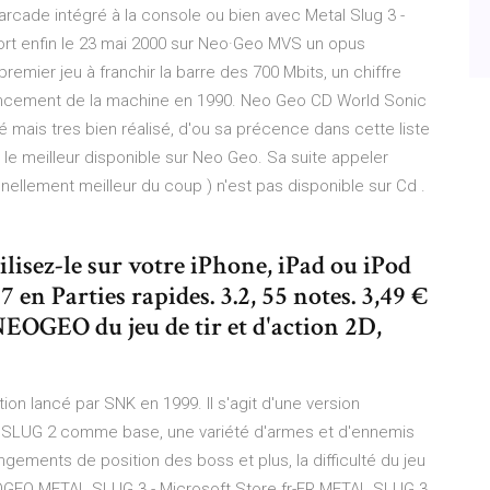
k arcade intégré à la console ou bien avec Metal Slug 3 -
rt enfin le 23 mai 2000 sur Neo·Geo MVS un opus
remier jeu à franchir la barre des 700 Mbits, un chiffre
 lancement de la machine en 1990. Neo Geo CD World Sonic
ité mais tres bien réalisé, d'ou sa précence dans cette liste
 le meilleur disponible sur Neo Geo. Sa suite appeler
nnellement meilleur du coup ) n'est pas disponible sur Cd .
isez-le sur votre iPhone, iPad ou iPod
 Parties rapides. 3.2, 55 notes. 3,49 €
OGEO du jeu de tir et d'action 2D,
ion lancé par SNK en 1999. Il s'agit d'une version
L SLUG 2 comme base, une variété d'armes et d'ennemis
gements de position des boss et plus, la difficulté du jeu
OGEO METAL SLUG 3 - Microsoft Store fr-FR METAL SLUG 3