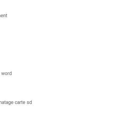
ment
e word
matage carte sd