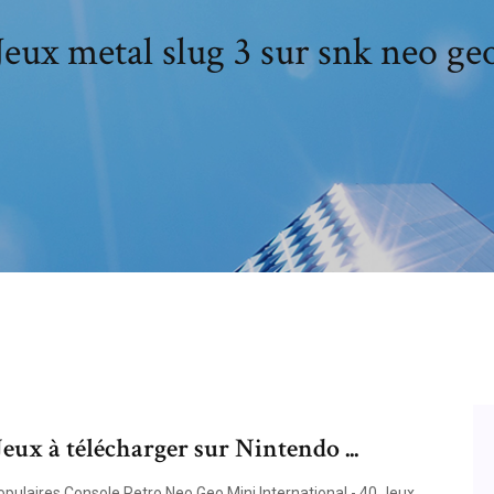
Jeux metal slug 3 sur snk neo ge
 à télécharger sur Nintendo ...
pulaires Console Retro Neo Geo Mini International - 40 Jeux