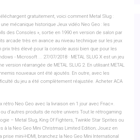
téléchargent gratuitement, voici comment Metal Slug :
 une mécanique historique Jeux vidéo Neo Geo : les
olls des Consoles », sortie en 1990 en version de salon par
ts arcade très en avance au niveau technique sur les jeux
n prix très élevé pour la console aussi bien que pour les
ows - Microsoft ... 27/07/2018 · METAL SLUG X est un jeu
d'une version réarrangée de METAL SLUG 2. En utilisant METAL
nemis nouveaux ont été ajoutés. En outre, avec les
fficulté du jeu a été complètement réajustée. Acheter ACA
x rétro Neo Geo avec la livraison en 1 jour avec Fnac+.
ou d’autres produits de notre univers Tout le rétrogaming
ie – Metal Slug, King Of Fighters, Twinkle Star Sprites ou
 à la Neo Geo Mini Christmas Limited Edition; Jouez en
a prise mini-HDMI, branchez la Neo Geo Mini International