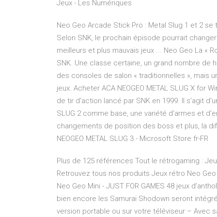
Jeux - Les Numériques
Neo Geo Arcade Stick Pro : Metal Slug 1 et 2 se 
Selon SNK, le prochain épisode pourrait changer
meilleurs et plus mauvais jeux ... Neo Geo La « R
SNK. Une classe certaine, un grand nombre de hi
des consoles de salon « traditionnelles », mais u
jeux. Acheter ACA NEOGEO METAL SLUG X for Wind
de tir d'action lancé par SNK en 1999. Il s'agit 
SLUG 2 comme base, une variété d'armes et d'en
changements de position des boss et plus, la di
NEOGEO METAL SLUG 3 - Microsoft Store fr-FR
Plus de 125 références Tout le rétrogaming : Jeu
Retrouvez tous nos produits Jeux rétro Neo Geo 
Neo Geo Mini - JUST FOR GAMES 48 jeux d’antholog
bien encore les Samuraï Shodown seront intégrés
version portable ou sur votre téléviseur – Avec s