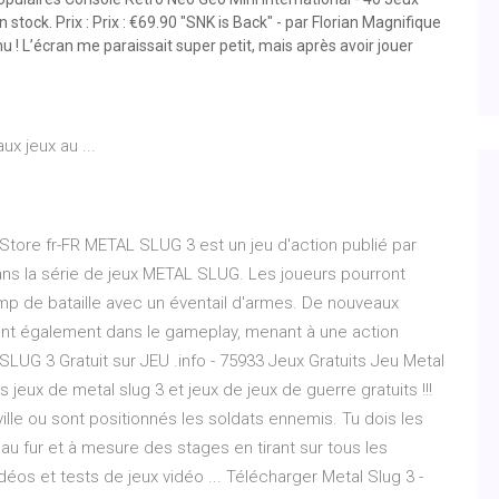
 stock. Prix : Prix : €69.90 "SNK is Back" - par Florian Magnifique
u ! L’écran me paraissait super petit, mais après avoir jouer
x jeux au ...
ore fr-FR METAL SLUG 3 est un jeu d'action publié par
ans la série de jeux METAL SLUG. Les joueurs pourront
amp de bataille avec un éventail d'armes. De nouveaux
nt également dans le gameplay, menant à une action
UG 3 Gratuit sur JEU .info - 75933 Jeux Gratuits Jeu Metal
s jeux de metal slug 3 et jeux de jeux de guerre gratuits !!!
 ville ou sont positionnés les soldats ennemis. Tu dois les
au fur et à mesure des stages en tirant sur tous les
déos et tests de jeux vidéo ... Télécharger Metal Slug 3 -