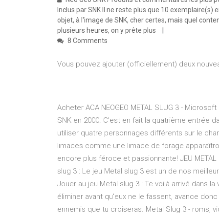
Inclus par SNK Il ne reste plus que 10 exemplaire(s) en
objet, à l'image de SNK, cher certes, mais quel conten
plusieurs heures, on y prête plus
8 Comments
Vous pouvez ajouter (officiellement) deux nouveau
Acheter ACA NEOGEO METAL SLUG 3 - Microsoft St
SNK en 2000. C'est en fait la quatrième entrée d
utiliser quatre personnages différents sur le ch
limaces comme une limace de forage apparaîtro
encore plus féroce et passionnante! JEU METAL SL
slug 3 : Le jeu Metal slug 3 est un de nos meilleur
Jouer au jeu Metal slug 3 : Te voilà arrivé dans la
éliminer avant qu'eux ne le fassent, avance donc 
ennemis que tu croiseras. Metal Slug 3 - roms, vi