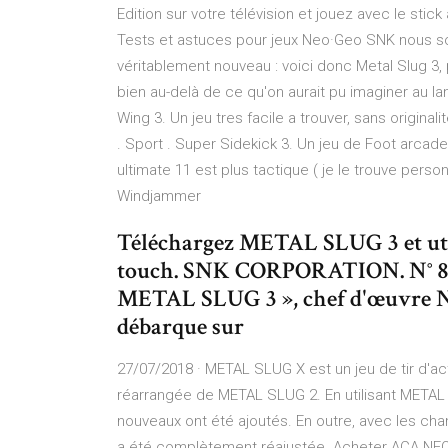
Edition sur votre télévision et jouez avec le stic
Tests et astuces pour jeux Neo·Geo SNK nous so
véritablement nouveau : voici donc Metal Slug 3, p
bien au-delà de ce qu'on aurait pu imaginer au
Wing 3. Un jeu tres facile a trouver, sans original
. Sport . Super Sidekick 3. Un jeu de Foot arcade
ultimate 11 est plus tactique ( je le trouve perso
Windjammer
Téléchargez METAL SLUG 3 et util
touch. SNK CORPORATION. N° 87 en
METAL SLUG 3 », chef d'œuvre NE
débarque sur
27/07/2018 · METAL SLUG X est un jeu de tir d'act
réarrangée de METAL SLUG 2. En utilisant META
nouveaux ont été ajoutés. En outre, avec les chan
a été complètement réajustée. Acheter ACA NE